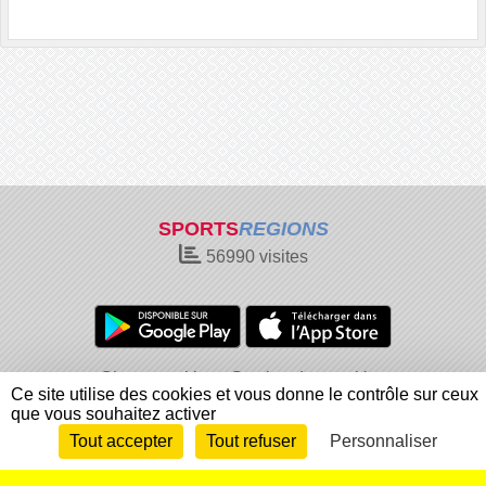
SPORTS
REGIONS
56990
visites
Charte cookies
Gestion des cookies
Ce site utilise des cookies et vous donne le contrôle sur ceux
Informations légales
Signaler un contenu inapproprié
que vous souhaitez activer
Tout accepter
Tout refuser
Personnaliser
Envie de participer ?
Connexion